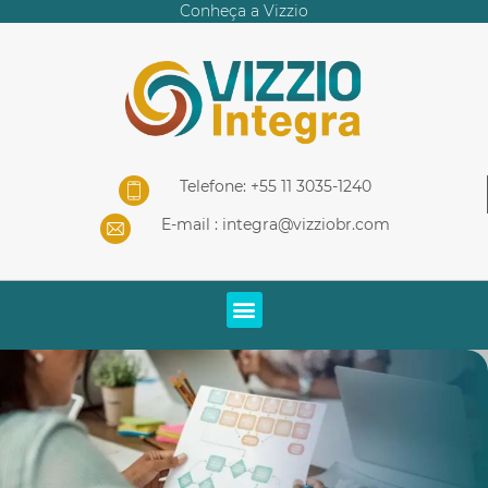
Conheça a Vizzio
Telefone: +55 11 3035-1240
E-mail :
integra@vizziobr.com