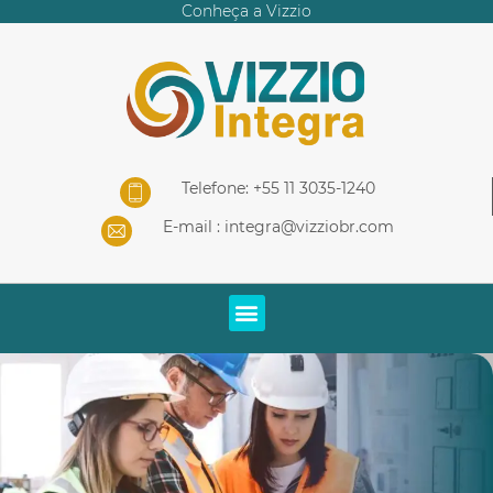
Conheça a Vizzio
Telefone: +55 11 3035-1240
E-mail :
integra@vizziobr.com