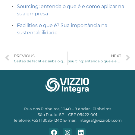
Sourcing: entenda o que é e como aplicar na
sua empresa
Facilities o que é? Sua importância na
sustentabilidade
PREVIOUS
NEXT
Gestão de facilities: saiba o que é e qual a sua importância
Sourcing: entenda o que é e como aplicar na sua empresa
Rua dos Pinheiros, 1040 – 9 andar . Pinheiros
São Paulo. SP – CEP 05422-001
Telefone: +55 11 3035-1240 E-mail:
integra@vizziobr.com