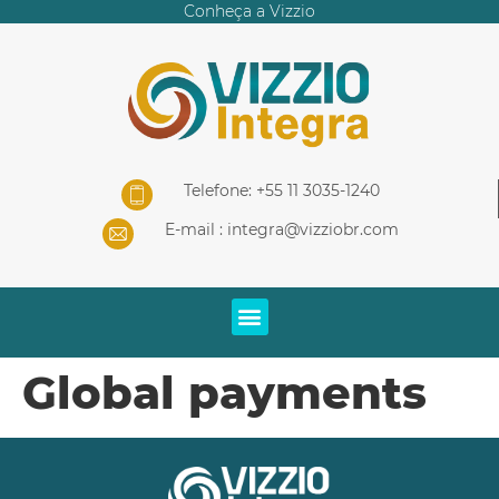
Conheça a Vizzio
Telefone: +55 11 3035-1240
E-mail :
integra@vizziobr.com
Global payments